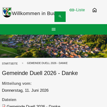
link
home
-Liste
Willkommen in Buus
search
Hauptnavigation
menu
Top
Bar
GEMEINDE DUELL 2026 - DANKE
Pfadnavigation
STARTSEITE
Gemeinde Duell 2026 - Danke
Mitteilung vom
Donnerstag, 11. Juni 2026
Dateien
Gemeinde Duell 2026 - Danke