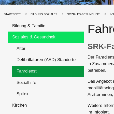
FA
STARTSEITE
BILDUNG SOZIALES
SOZIALES GESUNDHEIT
Pfadnavigation
Hauptnavigation
Fahr
Bildung & Familie
Soziales & Gesundheit
SRK-Fa
Alter
Der Fahrdien
Defibrillatoren (AED) Standorte
in Zusammena
betrieben.
Fahrdienst
Das Angebot r
Sozialhilfe
mobilitätsein
Spitex
Arztterminen,
Kirchen
Weitere Infor
im Infoblatt.