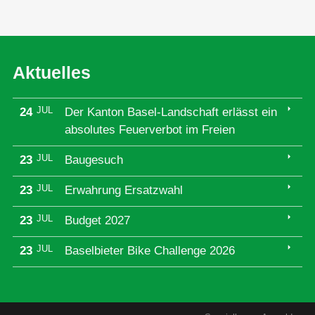
Aktuelles
arrow_right
JUL
24
Der Kanton Basel-Landschaft erlässt ein
absolutes Feuerverbot im Freien
arrow_right
JUL
23
Baugesuch
arrow_right
JUL
23
Erwahrung Ersatzwahl
arrow_right
JUL
23
Budget 2027
arrow_right
JUL
23
Baselbieter Bike Challenge 2026