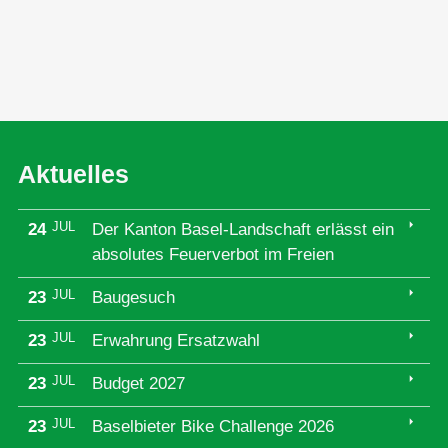
Aktuelles
arrow_right
JUL
24
Der Kanton Basel-Landschaft erlässt ein
absolutes Feuerverbot im Freien
arrow_right
JUL
23
Baugesuch
arrow_right
JUL
23
Erwahrung Ersatzwahl
arrow_right
JUL
23
Budget 2027
arrow_right
JUL
23
Baselbieter Bike Challenge 2026