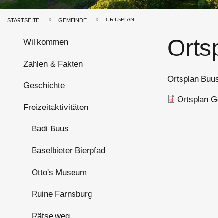
ORTSPLAN
STARTSEITE
GEMEINDE
Pfadnavigation
Hauptnavigation
Orts
Willkommen
Zahlen & Fakten
Ortsplan Buus
Geschichte
Dokument
Ortsplan 
Freizeitaktivitäten
Badi Buus
Baselbieter Bierpfad
Otto's Museum
Ruine Farnsburg
Rätselweg